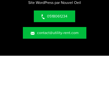
Site WordPress par Nouvel Oeil
0518061234
contact@utility-rent.com