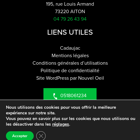
195, rue Louis Armand
73220 AITON
04 79 26 43 94
LIENS UTILES
Cadaujac
Mentions légales
Conditions générales d’utilisations
Politique de confidentialité
Site WordPress par Nouvel Oeil
0518061234
Nous utilisons des cookies pour vous offrir la meilleure
expérience sur notre site.
contact@utility-rent.com
Vous pouvez en savoir plus sur les cookies que nous utilisons ou
les désactiver dans les
réglages
.
Fermer la bannière des cookies GDPR
Accepter